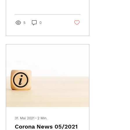
für alle in Bibliotheken
und im...
5
0
31. Mai 2021
∙
2
Min.
Corona News 05/2021