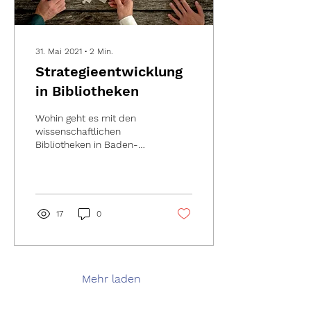
31. Mai 2021
∙
2
Min.
Strategieentwicklung
in Bibliotheken
Wohin geht es mit den
wissenschaftlichen
Bibliotheken in Baden-
Württemberg in den
nächsten 5-10 Jahren? Mit
dieser Frage haben sich
die...
17
0
Mehr laden