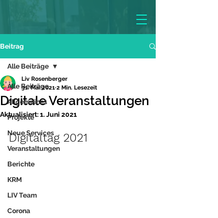
Beitrag
Alle Beiträge
Liv Rosenberger
Alle Beiträge
31. Mai 2021
2 Min. Lesezeit
Digitale Veranstaltungen
Allgemeines
Aktualisiert:
1. Juni 2021
Projekte
Neue Services
Digitaltag 2021
Veranstaltungen
Berichte
KRM
LIV Team
Corona