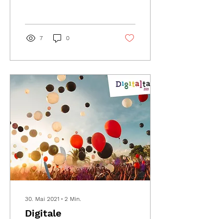
unter dem Namen LIVe-
Lounge 2021 statt. Auf...
7
0
30. Mai 2021
∙
2
Min.
Digitale