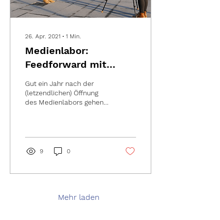
26. Apr. 2021
∙
1
Min.
Medienlabor:
Feedforward mit
Feeback
Gut ein Jahr nach der
(letzendlichen) Öffnung
des Medienlabors gehen
wir gemeinsam mit den
Nutzern in eine
ausführliche Feedback-
Runde....
9
0
Mehr laden